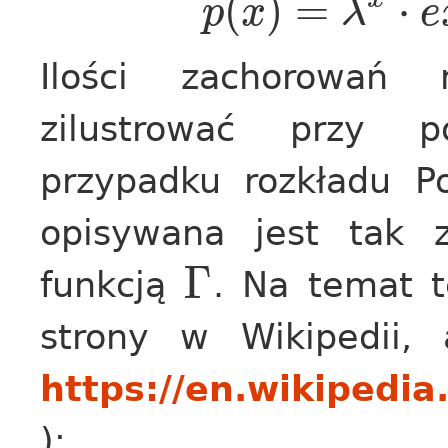
(
)
=
⋅
p
x
λ
e
Ilości zachorowań m
zilustrować przy 
przypadku rozkładu P
opisywana jest tak 
Γ
funkcją
. Na temat te
strony w Wikipedii, 
https://en.wikipedi
):