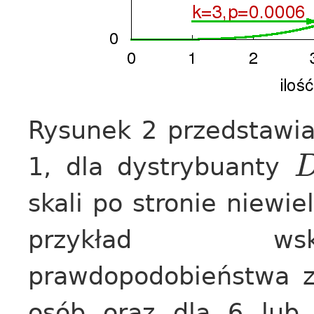
Rysunek 2 przedstawi
1, dla dystrybuanty
skali po stronie niewie
przykład wsk
prawdopodobieństwa z
osób oraz dla 6 lub