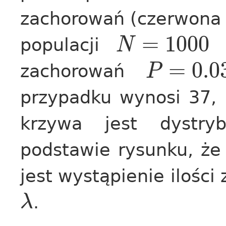
zachorowań (czerwona
=
1000
populacji
p
N
=
0.0
zachorowań
P
przypadku wynosi 37,
krzywa jest dystr
podstawie rysunku, że
jest wystąpienie ilości
.
λ