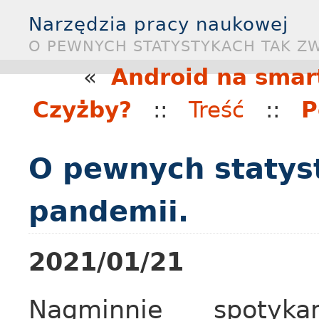
Narzędzia pracy naukowej
O PEWNYCH STATYSTYKACH TAK ZW
«
Android na smart
Czyżby?
::
Treść
::
P
O pewnych statys
pandemii.
2021/01/21
Nagminnie spoty