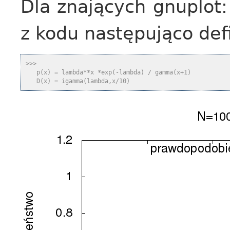
Dla znających gnuplot:
z kodu następująco def
>>>
   p(x) = lambda**x *exp(-lambda) / gamma(x+1)
   D(x) = igamma(lambda,x/10)