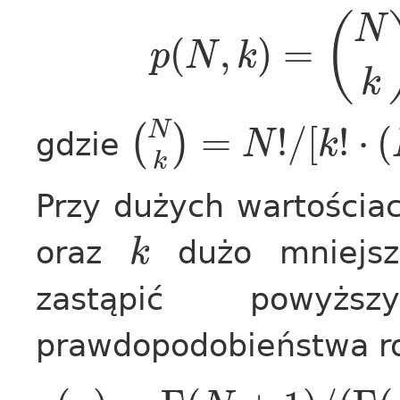
(
N
(
,
)
=
p
N
k
k
N
=
!
/
[
!
⋅
(
(
)
gdzie
N
k
k
Przy dużych wartości
oraz
dużo mniej
k
zastąpić powyżs
prawdopodobieństwa r