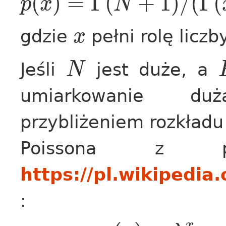
(
)
=
Γ
(
+
1
)
/
(
Γ
(
p
x
N
gdzie
pełni rolę licz
x
Jeśli
jest duże, a
N
umiarkowanie du
przybliżeniem rozkład
Poissona z 
https://pl.wikipedi
:
x