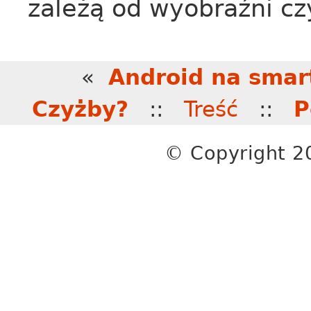
zależą od wyobraźni cz
«
Android na smart
Czyżby?
::
Treść
::
P
© Copyright 20