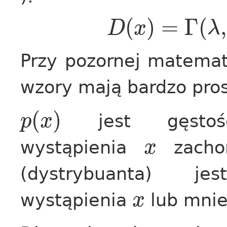
(
)
=
Γ
(
,
D
x
λ
Przy pozornej matemat
wzory mają bardzo pros
(
)
jest gęstości
p
x
wystąpienia
zacho
x
(dystrybuanta) je
wystąpienia
lub mnie
x