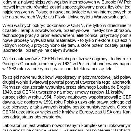
jednym z najważniejszych węzłów internetowych w Europie (W Pol
rozwój internetu również został zapoczątkowany przez fizyków: jed
najpierwszych w Polsce a nawet na świecie witryn internetowych po
się na serwerach Wydziału Fizyki Uniwersytetu Warszawskiego).
Wielu ważnych odkryć dokonano w CERN, nie tylko w dziedzinie fi
cząstek. Terapia nowotworowa, przemysłowe i medyczne obrazowa
technologie pracy z promieniowaniem, elektronika, przyrządy pomi
nowe procesy wytwarzania materiałów - to tylko niektóre z dziedzin
których rozwoju przyczyniono się tam, a które potem zostały przej
laboratoria i przemysł na całym świecie.
Wielu naukowców z CERN dostało prestiżowe nagrody. Jednym z n
Georges Charpak, urodzony w 1924 w Polsce, uhonorowany nagro
w 1992 roku za odkrycia i prace nad detektorami cząstek.
To dzięki nowemu duchowi współpracy międzynarodowej jaki pojawi
drugiej wojnie światowej powstał pomysł utworzenia tego laboratori
Pierwsza idea została wysunięta przez sławnego Louisa de Broglie
1949, zaś CERN utworzono na mocy umowy rządów 11 krajów
europejskich w roku 1954. Polscy naukowcy współpracowali z CE
dawna, ale dopiero w 1991 roku Polska uzyskała prawa pełnego cz
jako pierwszy z tak zwanych krajów postkomunistycznych. Obecn
CERN uczestniczy większość krajów z Europy, zaś USA oraz Kan
posiadają status obserwatorów.
Laboratorium jest wielkim nowoczesnym kompleksem ulokowany
malowniczo na granicy Francji i Szwajcarii, blisko Genewy (zobacz 