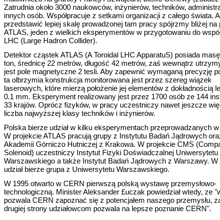
Zatrudnia około 3000 naukowców, inżynierów, techników, administra
innych osób. Współpracuje z setkami organizacji z całego świata. 
przedstawić lepiej skalę prowadzonej tam pracy spójrzmy bliżej na 
ATLAS, jeden z wielkich eksperymentów w przygotowaniu do wspó
LHC (Large Hadron Collider).
Detektor cząstek ATLAS (A Toroidal LHC ApparatuS) posiada mas
ton, średnicę 22 metrów, długość 42 metrów, zaś wewnątrz utrzy
jest pole magnetyczne 2 tesli. Aby zapewnić wymaganą precyzję p
ta olbrzymia konstrukcja monitorowana jest przez szereg wiązek
laserowych, które mierzą położenie jej elementów z dokładnością l
0.1 mm. Eksperyment realizowany jest przez 1700 osób ze 144 inst
33 krajów. Oprócz fizyków, w pracy uczestniczy nawet jeszcze wi
liczba najwyższej klasy techników i inżynierów.
Polska bierze udział w kilku eksperymentach przeprowadzanych 
W projekcie ATLAS pracują grupy z Instytutu Badań Jądrowych ora
Akademii Górniczo Hutniczej z Krakowa. W projekcie CMS (Comp
Solenoid) uczestniczy Instytut Fizyki Doświadczalnej Uniwersytetu
Warszawskiego a także Instytut Badań Jądrowych z Warszawy. 
udział bierze grupa z Uniwersytetu Warszawskiego.
W 1995 otwarto w CERN pierwszą polską wystawę przemysłowo-
technologiczną. Minister Aleksander £uczak powiedział wtedy, ze 
pozwala CERN zapoznać się z potencjałem naszego przemysłu, z
drugiej strony udziałowcom pozwala na lepsze poznanie CERN".