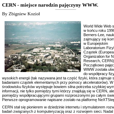
CERN - miejsce narodzin pajęczyny WWW.
By Zbigniew Kozioł
World Wide Web s
w końcu roku 199
Berners-Lee, nau
zajmujący się ko
w Europejskim
Laboratorium Fizy
Cząstek (Europea
Organization for N
Research, CERN)
Początkowo paję
WWW została utw
do współpracy fi
wysokich energii (tak nazywana jest ta część fizyki, która zajmuje 
badaniami cząstek elementarnych przy pomocy akceleratorów). W
środowisku fizyków występuje bowiem silna potrzeba szybkiej wy
informacji, nie tylko pomiędzy tymi którzy znajdują się w CERN, ale
pomiędzy współpracującymi grupami rozproszonymi po całym świe
Pierwsze oprogramowanie napisane zostało na platformę NeXTSte
CERN stał się pionierem w dziedzinie internetu i stymulatorem roz
badań związanych z komputeryzacją oraz z rozwojem sieci. Nadal 