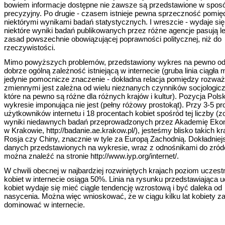
bowiem informacje dostępne nie zawsze są przedstawione w spos
precyzyjny. Po drugie - czasem istnieje pewna sprzeczność pomię
niektórymi wynikami badań statystycznych. I wreszcie - wydaje się
niektóre wyniki badań publikowanych przez różne agencje pasują le
zasad powszechnie obowiązującej poprawności politycznej, niż do
rzeczywistości.
Mimo powyższych problemów, przedstawiony wykres na pewno od
dobrze ogólną zależność istniejącą w internecie (gruba linia ciągła 
jedynie pomocnicze znaczenie - dokładna relacja pomiędzy rozwa
zmiennymi jest zależna od wielu nieznanych czynników socjologic
które na pewno są różne dla różnych krajów i kultur). Pozycja Polsk
wykresie imponująca nie jest (pełny różowy prostokąt). Przy 3-5 p
użytkowników internetu i 18 procentach kobiet spośród tej liczby (
wyniki niedawnych badań przeprowadzonych przez Akademię Ek
w Krakowie, http://badanie.ae.krakow.pl/), jesteśmy blisko takich kr
Rosja czy Chiny, znacznie w tyle za Europą Zachodnią. Dokładniej
danych przedstawionych na wykresie, wraz z odnośnikami do zróde
można znaleźć na stronie http://www.iyp.org/internet/.
W chwili obecnej w najbardziej rozwiniętych krajach poziom uczest
kobiet w internecie osiąga 50%. Linia na rysunku przedstawiająca u
kobiet wydaje się mieć ciągle tendencję wzrostową i być daleka od
nasycenia. Można więc wnioskować, że w ciągu kilku lat kobiety z
dominować w internecie.