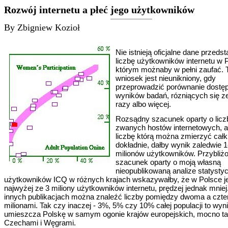
Rozwój internetu a płeć jego użytkowników
By Zbigniew Kozioł
Nie istnieją oficjalne dane przeds
liczbę użytkowników internetu w 
którym możnaby w pełni zaufać. 
wniosek jest nieunikniony, gdy
przeprowadzić porównanie dostę
wyników badań, rózniących się z
razy albo więcej.
Rozsądny szacunek oparty o licz
zwanych hostów internetowych, a
liczbę którą można zmierzyć cał
dokładnie, dałby wynik zaledwie 1
milionów użytkowników. Przybliż
szacunek oparty o moją własną
nieopublikowaną analize statysty
użytkowników ICQ w różnych krajach wskazywałby, że w Polsce je
najwyżej ze 3 miliony użytkowników internetu, prędzej jednak mniej
innych publikacjach można znaleźć liczby pomiędzy dwoma a czt
milionami. Tak czy inaczej - 3%, 5% czy 10% całej populacji to wyni
umieszcza Polskę w samym ogonie krajów europejskich, mocno t
Czechami i Węgrami.