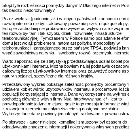
Skąd tyle rozbieżności pomiędzy danymi? Dlaczego internet w Pols
tak bardzo niedorozwinięty?
Przez wiele lat (podobnie jak i w innych państwach zachodnio-europ
rozwój internetu nie byl traktowany poważnie przez rządzące ekipy
Europie zachodniej nie próbowano wywierać wpływu na rozwój inter
ten rozwój był tam i tak szybki, dzięki rozwinietej infrastrukturze
telekomunikacyjnej. Tymczasem w Polsce samo posiadanie telefo
domu jest wciąż problemem, natomiast polityka monopolisty w
telekomunikacji, zarządzanego przez państwo TPSA, podważa istn
współzawodnictwa na rynku i swobodny rozwój przemysłu internet
Warto zapoznać się ze statystyką przedstawiającą udział kobiet p
użytkownikami internetu. Można bowiem na jej podstawie oszacow
całkowitą liczbę użytkowników internetu oraz zauważyć pewne asp
natury socjalnej, specyficzne dla różnych krajów.
Przedstawiony wykres pokazuje zależność pomiędzy procentowy
udziałem kobiet wśród użytkowników internetu, a procentowa ilością
populacji korzystającej z internetu. Dane wykorzystane na wykresi
pochodzą głównie z witryn firmy Nua, http://www.nua.ie/ - jest to
prawdopodobnie jedyne miejsce, gdzie tego rodzaju informacje wią
z rozwojem internetu na całym świecie są dostępne bezpłatnie.
Wykorzystane dane powinny jednak być traktowane z pewną ostro
Po pierwsze - autor niniejszej kompilacji zmuszony był czasem do
odgadywania znaczenia informacji i dokonywania własnych przelic