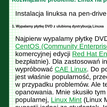
Instalacja linuksa na pen-drive
1. Wypalamy płytkę DVD z ulubioną dystrybucją Linuxa
Najpierw wypalamy płytkę DVD 
CentOS (Community Enterpris
komercyjnej edycji
Red Hat Ent
bezpłatnie). Dla zastosowań i
wypróbować
CAE Linux
. Do p
jest właśnie popularność, prz
w przypadku problemów. Ale też
opanowania. Mnie skusiło tym
popularnej,
Linux Mint
(Linux M