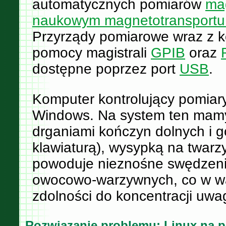
automatycznych pomiarów
ma
naukowym magnetotransportu pr
Przyrządy pomiarowe wraz z k
pomocy magistrali
GPIB
oraz
dostępne poprzez port
USB
.
Komputer kontrolujący pomiar
Windows. Na system ten mamy 
drganiami kończyn dolnych i g
klawiaturą), wysypką na twarz
powoduje nieznośne swędzenie
owocowo-warzywnych, co w war
zdolności do koncentracji uwag
Rozwiązanie problemu: Linux na p