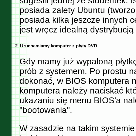
sugestii jednej ze studentek. I
posiada zalety Ubuntu (tworzon
posiada kilka jeszcze innych 
jest wręcz idealną dystrybucją
2. Uruchamiamy komputer z płyty DVD
Gdy mamy już wypaloną płytk
prób z systemem. Po prostu n
dokonać, w BIOS komputera nal
komputera należy naciskać któr
ukazaniu się menu BIOS'a nal
"bootowania".
W zasadzie na takim systemi